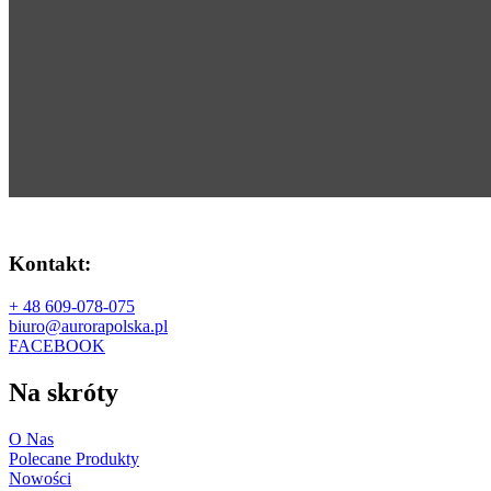
Kontakt:
+ 48 609-078-075
biuro@aurorapolska.pl
FACEBOOK
Na skróty
O Nas
Polecane Produkty
Nowości