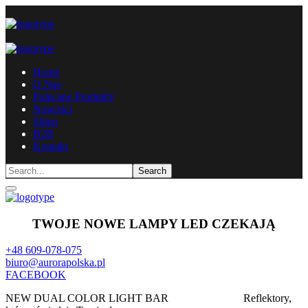
Home
O Nas
Polecane Produkty
Nowości
Sklep
B2B
Kontakt
TWOJE NOWE LAMPY LED CZEKAJĄ
+48 609-078-075
biuro@aurorapolska.pl
FACEBOOK
NEW DUAL COLOR LIGHT BAR
TOP MODELS
Reflektory,